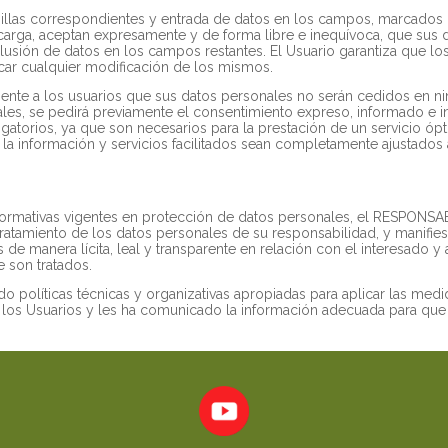
illas correspondientes y entrada de datos en los campos, marcados co
arga, aceptan expresamente y de forma libre e inequívoca, que sus d
inclusión de datos en los campos restantes. El Usuario garantiza que 
ar cualquier modificación de los mismos.
nte a los usuarios que sus datos personales no serán cedidos en ni
ales, se pedirá previamente el consentimiento expreso, informado e i
ligatorios, ya que son necesarios para la prestación de un servicio ó
e la información y servicios facilitados sean completamente ajustados
ormativas vigentes en protección de datos personales, el RESPONSA
ratamiento de los datos personales de su responsabilidad, y manifies
 de manera lícita, leal y transparente en relación con el interesado y
e son tratados.
políticas técnicas y organizativas apropiadas para aplicar las me
e los Usuarios y les ha comunicado la información adecuada para que