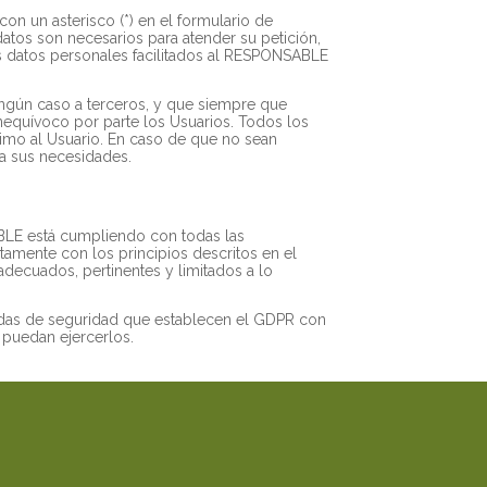
n un asterisco (*) en el formulario de
atos son necesarios para atender su petición,
los datos personales facilitados al RESPONSABLE
ngún caso a terceros, y que siempre que
nequívoco por parte los Usuarios. Todos los
ptimo al Usuario. En caso de que no sean
 a sus necesidades.
BLE está cumpliendo con todas las
tamente con los principios descritos en el
 adecuados, pertinentes y limitados a lo
didas de seguridad que establecen el GDPR con
 puedan ejercerlos.