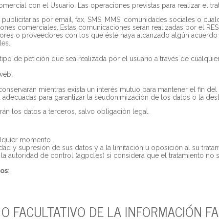
omercial con el Usuario. Las operaciones previstas para realizar el tr
blicitarias por email, fax, SMS, MMS, comunidades sociales o cualqu
aciones comerciales. Estas comunicaciones serán realizadas por el 
dores o proveedores con los que éste haya alcanzado algún acuerdo 
les.
 tipo de petición que sea realizada por el usuario a través de cualqu
 web.
onservarán mientras exista un interés mutuo para mantener el fin del
d adecuadas para garantizar la seudonimización de los datos o la des
án los datos a terceros, salvo obligación legal.
alquier momento.
dad y supresión de sus datos y a la limitación u oposición al su trata
a autoridad de control (agpd.es) si considera que el tratamiento no se
hos
:
 O FACULTATIVO DE LA INFORMACIÓN FA